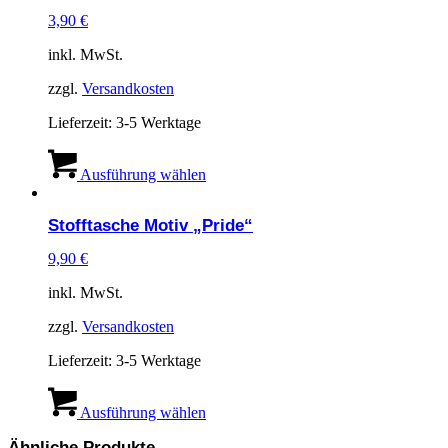
3,90
€
inkl. MwSt.
zzgl.
Versandkosten
Lieferzeit:
3-5 Werktage
Dieses
Produkt
Ausführung wählen
weist
mehrere
Stofftasche Motiv „Pride“
Varianten
auf.
9,90
€
Die
Optionen
inkl. MwSt.
können
auf
zzgl.
Versandkosten
der
Produktseite
Lieferzeit:
3-5 Werktage
gewählt
werden
Dieses
Produkt
Ausführung wählen
weist
Ähnliche Produkte
mehrere