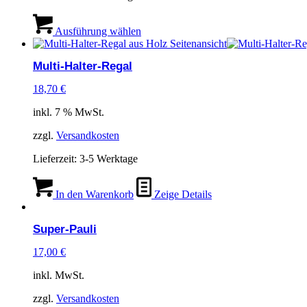
gewählt
werden
Dieses
Produkt
Ausführung wählen
weist
mehrere
Multi-Halter-Regal
Varianten
auf.
18,70
€
Die
Optionen
inkl. 7 % MwSt.
können
auf
zzgl.
Versandkosten
der
Produktseite
Lieferzeit:
3-5 Werktage
gewählt
werden
In den Warenkorb
Zeige Details
Super-Pauli
17,00
€
inkl. MwSt.
zzgl.
Versandkosten