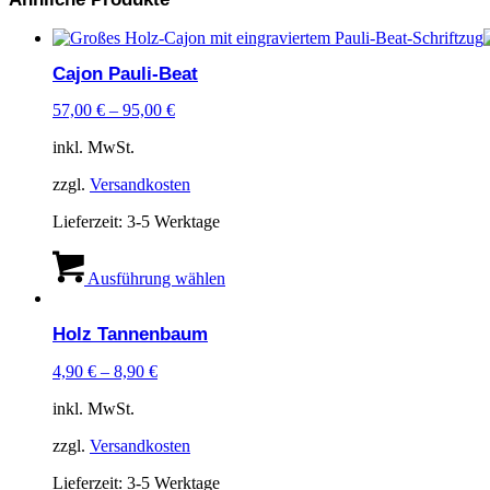
Varianten
auf.
Die
Cajon Pauli-Beat
Optionen
können
57,00
€
–
95,00
€
auf
der
inkl. MwSt.
Produktseite
gewählt
zzgl.
Versandkosten
werden
Lieferzeit:
3-5 Werktage
Dieses
Produkt
Ausführung wählen
weist
mehrere
Holz Tannenbaum
Varianten
auf.
4,90
€
–
8,90
€
Die
Optionen
inkl. MwSt.
können
auf
zzgl.
Versandkosten
der
Produktseite
Lieferzeit:
3-5 Werktage