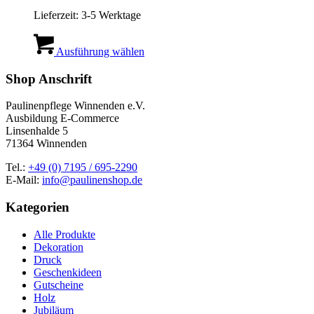
Lieferzeit:
3-5 Werktage
Dieses
Produkt
Ausführung wählen
weist
mehrere
Shop Anschrift
Varianten
auf.
Paulinenpflege Winnenden e.V.
Die
Ausbildung E-Commerce
Optionen
Linsenhalde 5
können
71364 Winnenden
auf
der
Tel.:
+49 (0) 7195 / 695-2290
Produktseite
E-Mail:
info@paulinenshop.de
gewählt
werden
Kategorien
Alle Produkte
Dekoration
Druck
Geschenkideen
Gutscheine
Holz
Jubiläum