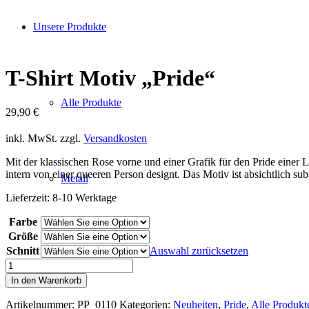
Unsere Produkte
T-Shirt Motiv „Pride“
Alle Produkte
29,90
€
inkl. MwSt.
zzgl.
Versandkosten
Mit der klassischen Rose vorne und einer Grafik für den Pride einer
intern von einer queeren Person designt. Das Motiv ist absichtlich su
Metall
Lieferzeit:
8-10 Werktage
Farbe
Größe
Schnitt
Auswahl zurücksetzen
Druck
T-Shirt Motiv "Pride" Menge
In den Warenkorb
Artikelnummer:
PP_0110
Kategorien:
Neuheiten
,
Pride
,
Alle Produkt