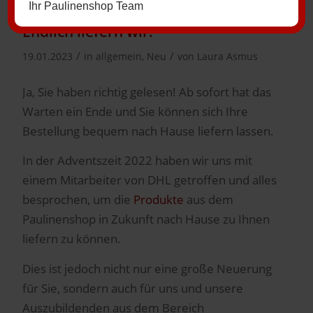
Ihr Paulinenshop Team
Endlich liefern wir!
/
/
19.01.2023
in
allgemein
,
Neu
von
Laura Asmus
Ja, Sie haben richtig gelesen! Ab sofort hat das
Warten ein Ende und Sie können sich Ihre
Bestellung bequem nach Hause liefern lassen.
In der Adventszeit 2022 haben wir uns mit
einem Mitarbeiter von DHL getroffen und alles
besprochen, um die
Produkte
aus dem
Paulinenshop in Zukunft nach Hause zu Ihnen
liefern zu können.
Dies ist jedoch nicht nur eine große Neuerung
für Sie, sondern auch für uns und unsere
Auszubildenden aus dem Bereich